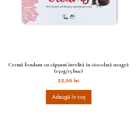
Cremă fondant cu căpșuni învelită în ciocolată neagră
(150g/15 buc)
32,00
lei
Adaugă în coș