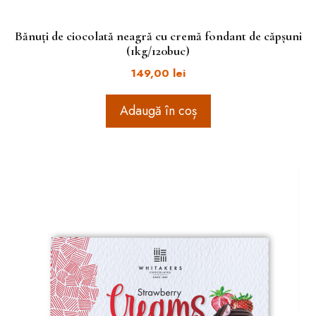
Bănuți de ciocolată neagră cu cremă fondant de căpșuni
(1kg/120buc)
149,00
lei
Adaugă în coș