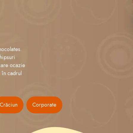
hocolates.
hipsuri
care ocazie
 în cadrul
Crăciun
Corporate