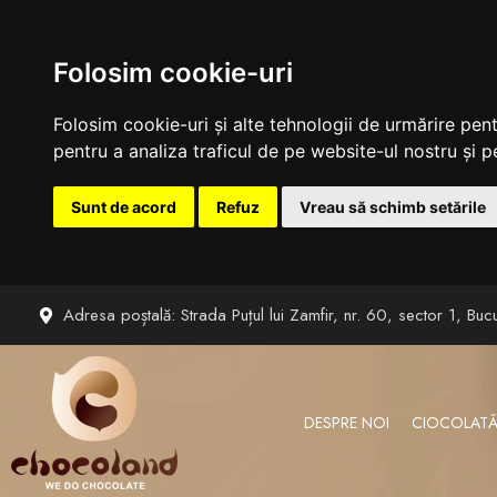
Folosim cookie-uri
Folosim cookie-uri și alte tehnologii de urmărire pen
pentru a analiza traficul de pe website-ul nostru și pe
Sunt de acord
Refuz
Vreau să schimb setările
Sari
Adresa poștală: Strada Puțul lui Zamfir, nr. 60, sector 1, Bucu
la
conținut
DESPRE NOI
CIOCOLATĂ