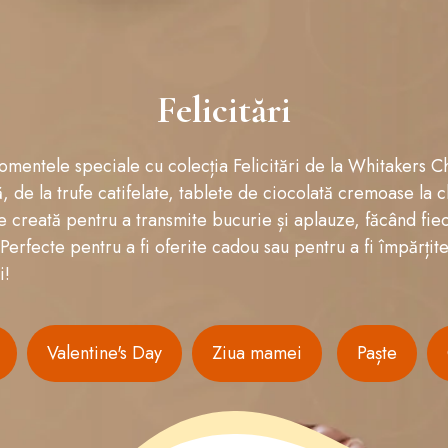
Felicitări
omentele speciale cu colecția Felicitări de la Whitakers C
, de la trufe catifelate, tablete de ciocolată cremoase la c
e creată pentru a transmite bucurie și aplauze, făcând fie
erfecte pentru a fi oferite cadou sau pentru a fi împărțite
i!
Valentine's Day
Ziua mamei
Paște