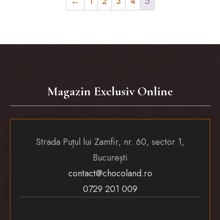
←
1
2
3
4
5
Magazin Exclusiv Online
Strada Puțul lui Zamfir, nr. 60, sector 1,
București
contact@chocoland.ro
0729 201 009