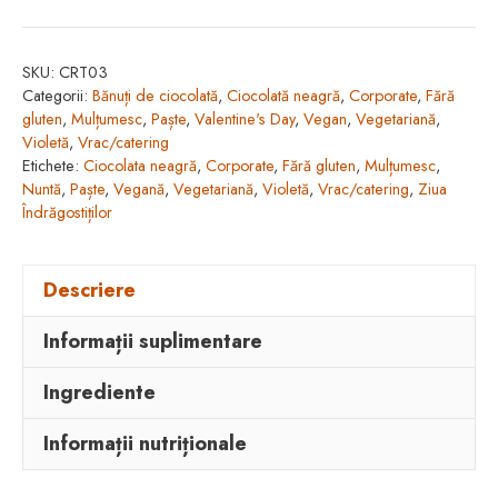
SKU:
CRT03
Categorii:
Bănuți de ciocolată
,
Ciocolată neagră
,
Corporate
,
Fără
gluten
,
Mulțumesc
,
Paște
,
Valentine's Day
,
Vegan
,
Vegetariană
,
Violetă
,
Vrac/catering
Etichete:
Ciocolata neagră
,
Corporate
,
Fără gluten
,
Mulțumesc
,
Nuntă
,
Paște
,
Vegană
,
Vegetariană
,
Violetă
,
Vrac/catering
,
Ziua
Îndrăgostiților
Descriere
Informații suplimentare
Ingrediente
Informații nutriționale