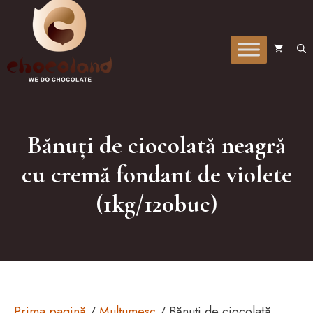
la
conținut
Bănuți de ciocolată neagră
cu cremă fondant de violete
(1kg/120buc)
Prima pagină
/
Mulțumesc
/ Bănuți de ciocolată