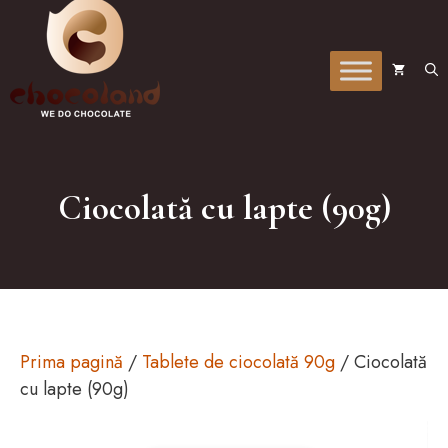
la
conținut
Ciocolată cu lapte (90g)
Prima pagină
/
Tablete de ciocolată 90g
/ Ciocolată
cu lapte (90g)