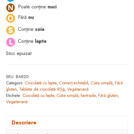
Poate conține
nuci
Fără
ou
Conține
soia
Conține
lapte
Stoc epuizat
SKU:
BAR20
Categorii:
Ciocolată cu lapte
,
Comerț echitabil
,
Cutie simplă
,
Fără
gluten
,
Tablete de ciocolată 90g
,
Vegetariană
Etichete:
Ciocolată cu lapte
,
Cutie simplă
,
fairtrade
,
Fără gluten
,
Vegetariană
Descriere