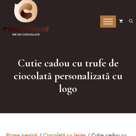
la
conținut
Cutie cadou cu trufe de
ciocolată personalizată cu
logo
Prima pagină
/
Ciocolată cu lapte
/ Cutie cadou cu