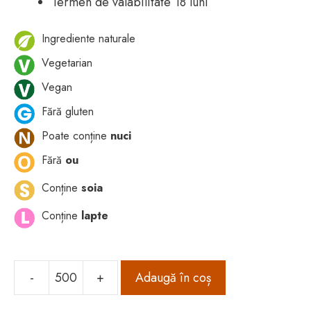
Termen de valabilitate 18 luni
Ingrediente naturale
Vegetarian
Vegan
Fără gluten
Poate conține
nuci
Fără
ou
Conține
soia
Conține
lapte
-
+
Adaugă în coș
Cantitate
Tablete