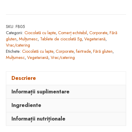
5g
"With
Compliments"
SKU:
FB05
Categorii:
Ciocolată cu lapte
,
Comerț echitabil
,
Corporate
,
Fără
gluten
,
Mulțumesc
,
Tablete de ciocolată 5g
,
Vegetariană
,
Vrac/catering
Etichete:
Ciocolată cu lapte
,
Corporate
,
fairtrade
,
Fără gluten
,
Mulțumesc
,
Vegetariană
,
Vrac/catering
Descriere
Informații suplimentare
Ingrediente
Informații nutriționale