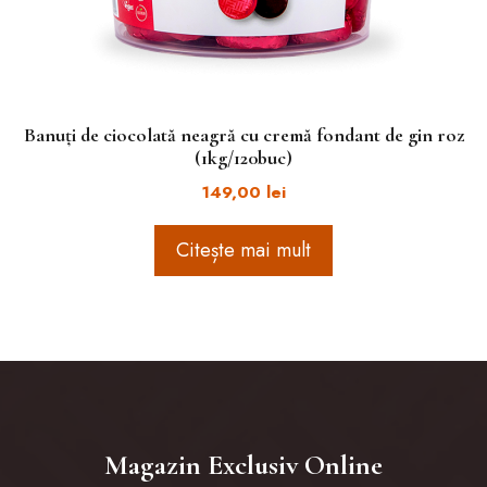
Banuți de ciocolată neagră cu cremă fondant de gin roz
(1kg/120buc)
149,00
lei
Citește mai mult
Magazin Exclusiv Online