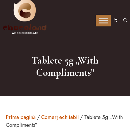
la
conținut
Tablete 5g „With
Compliments”
Prima pagină
/
Comerț echitabil
/ Tablete 5g „With
Compliments”