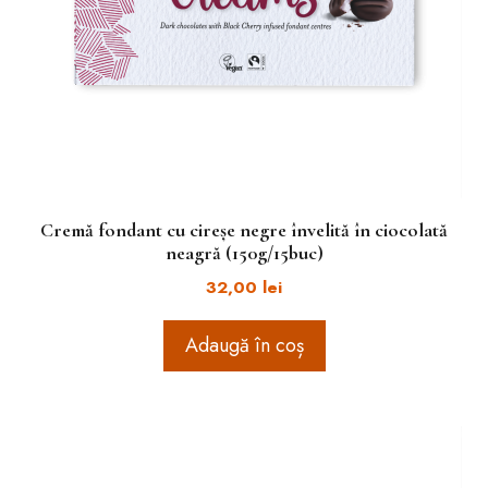
Cremă fondant cu cireșe negre învelită în ciocolată
neagră (150g/15buc)
32,00
lei
Adaugă în coș