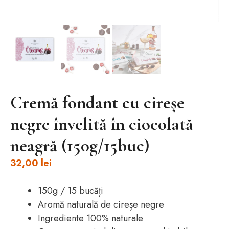
Cremă fondant cu cireșe
negre învelită în ciocolată
neagră (150g/15buc)
32,00
lei
150g / 15 bucăți
Aromă naturală de cireșe negre
Ingrediente 100% naturale