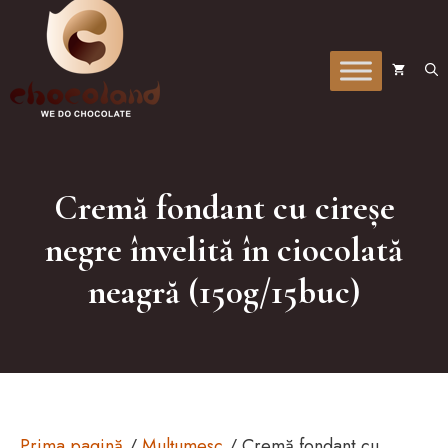
la
conținut
Cremă fondant cu cireșe
negre învelită în ciocolată
neagră (150g/15buc)
Prima pagină
/
Mulțumesc
/ Cremă fondant cu