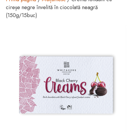
cireșe negre învelită în ciocolată neagră
(150g/15buc)