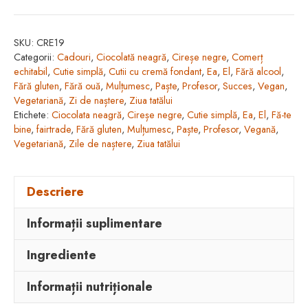
cu
cireșe
SKU:
CRE19
negre
Categorii:
Cadouri
,
Ciocolată neagră
,
Cireșe negre
,
Comerț
învelită
echitabil
,
Cutie simplă
,
Cutii cu cremă fondant
,
Ea
,
El
,
Fără alcool
,
în
Fără gluten
,
Fără ouă
,
Mulțumesc
,
Paște
,
Profesor
,
Succes
,
Vegan
,
Vegetariană
,
Zi de naștere
,
Ziua tatălui
ciocolată
Etichete:
Ciocolata neagră
,
Cireșe negre
,
Cutie simplă
,
Ea
,
El
,
Fă-te
neagră
bine
,
fairtrade
,
Fără gluten
,
Mulțumesc
,
Paște
,
Profesor
,
Vegană
,
(150g/15buc)
Vegetariană
,
Zile de naștere
,
Ziua tatălui
Descriere
Informații suplimentare
Ingrediente
Informații nutriționale