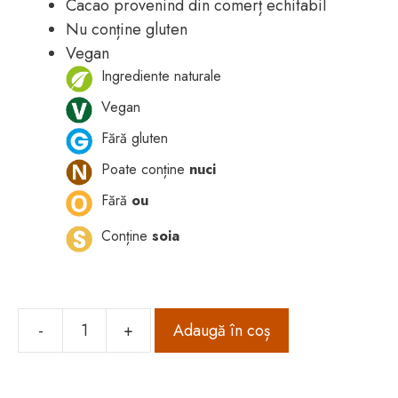
Cacao provenind din comerț echitabil
Nu conține gluten
Vegan
Ingrediente naturale
Vegan
Fără gluten
Poate conține
nuci
Fără
ou
Conține
soia
-
+
Adaugă în coș
Cantitate
Cremă
fondant