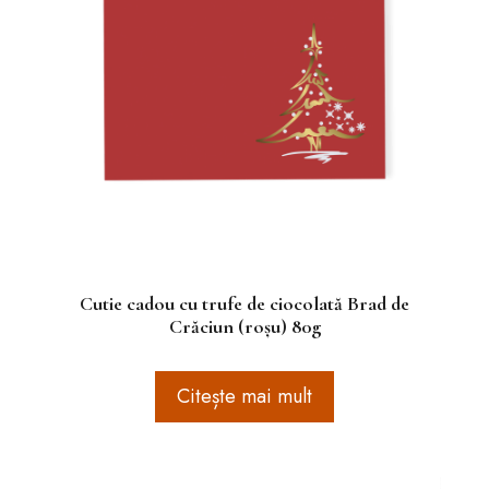
Cutie cadou cu trufe de ciocolată Brad de
Crăciun (roșu) 80g
Citește mai mult