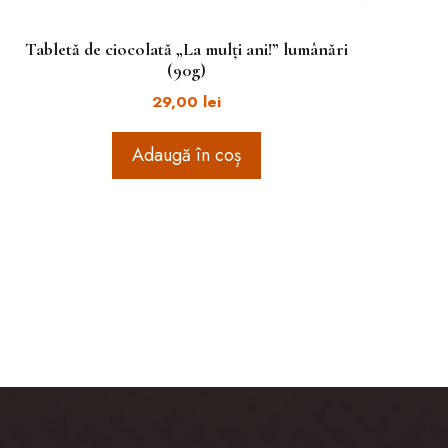
Tabletă de ciocolată „La mulți ani!” lumânări
(90g)
29,00
lei
Adaugă în coș