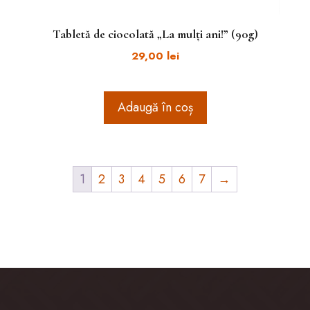
Tabletă de ciocolată „La mulți ani!” (90g)
29,00
lei
Adaugă în coș
1
2
3
4
5
6
7
→