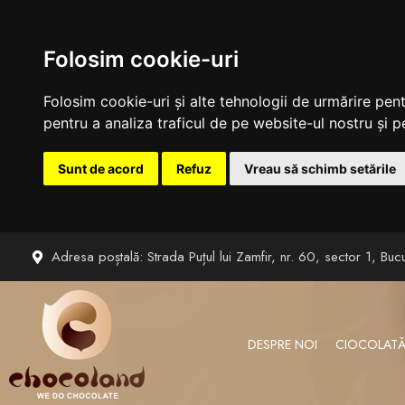
Folosim cookie-uri
Folosim cookie-uri și alte tehnologii de urmărire pen
pentru a analiza traficul de pe website-ul nostru și pe
Sunt de acord
Refuz
Vreau să schimb setările
Sari
Adresa poștală: Strada Puțul lui Zamfir, nr. 60, sector 1, Bucu
la
conținut
DESPRE NOI
CIOCOLATĂ