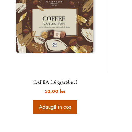
CAFEA (165g/26buc)
53,00
lei
Adaugă în coș