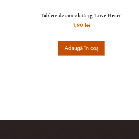
Tablete de ciocolată 5g ‘Love Heart’
1,90
lei
Adaugă în coș