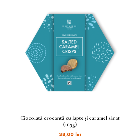
Ciocolată crocantă cu lapte și caramel sărat
(165g)
38,00
lei