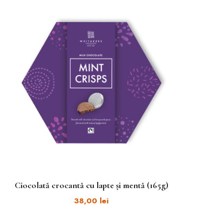
Ciocolată crocantă cu lapte și mentă (165g)
38,00
lei