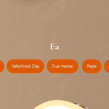
Ea
Valentine's Day
Ziua mamei
Paște