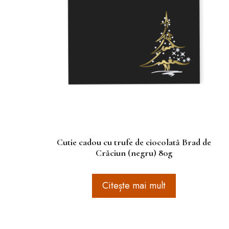
Cutie cadou cu trufe de ciocolată Brad de
Crăciun (negru) 80g
Citește mai mult