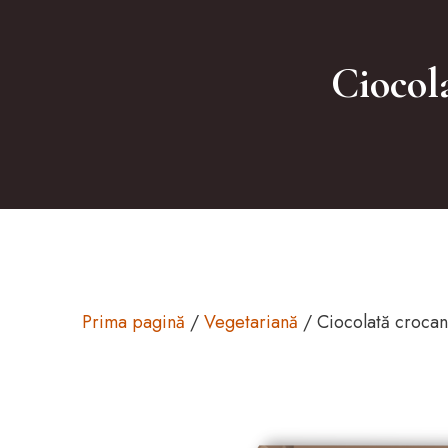
Ciocola
Prima pagină
/
Vegetariană
/ Ciocolată crocant