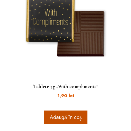
Tablete 5g „With compliments”
1,90
lei
Adaugă în coș