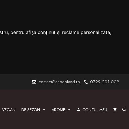
tru, pentru afișa conținut și reclame personalizate,
contact@chocoland.ro
0729 201 009
VEGAN
DE SEZON
AROME
CONTUL MEU