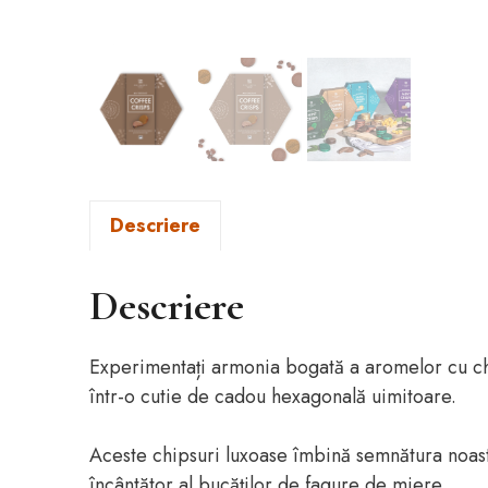
Descriere
Descriere
Experimentați armonia bogată a aromelor cu chi
într-o cutie de cadou hexagonală uimitoare.
Aceste chipsuri luxoase îmbină semnătura noast
încântător al bucăților de fagure de miere.