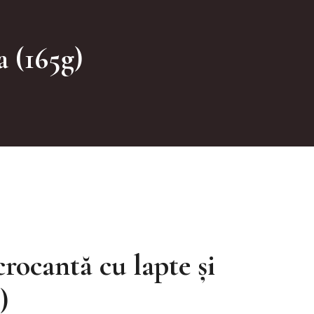
a (165g)
crocantă cu lapte și
)