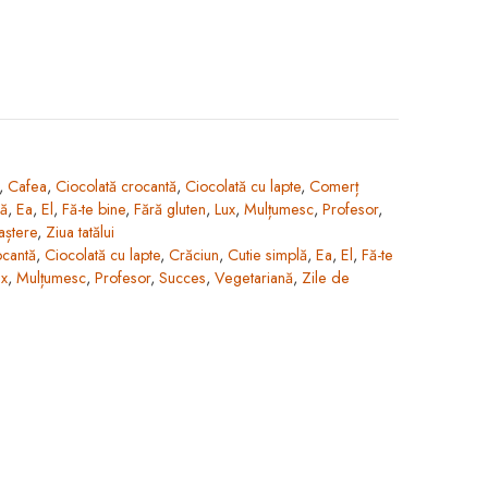
,
Cafea
,
Ciocolată crocantă
,
Ciocolată cu lapte
,
Comerț
lă
,
Ea
,
El
,
Fă-te bine
,
Fără gluten
,
Lux
,
Mulțumesc
,
Profesor
,
aștere
,
Ziua tatălui
ocantă
,
Ciocolată cu lapte
,
Crăciun
,
Cutie simplă
,
Ea
,
El
,
Fă-te
ux
,
Mulțumesc
,
Profesor
,
Succes
,
Vegetariană
,
Zile de