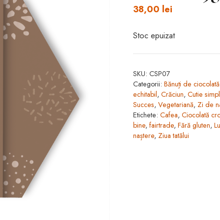
38,00
lei
Stoc epuizat
SKU:
CSP07
Categorii:
Bănuți de ciocolată
echitabil
,
Crăciun
,
Cutie simp
Succes
,
Vegetariană
,
Zi de n
Etichete:
Cafea
,
Ciocolată cr
bine
,
fairtrade
,
Fără gluten
,
L
naștere
,
Ziua tatălui