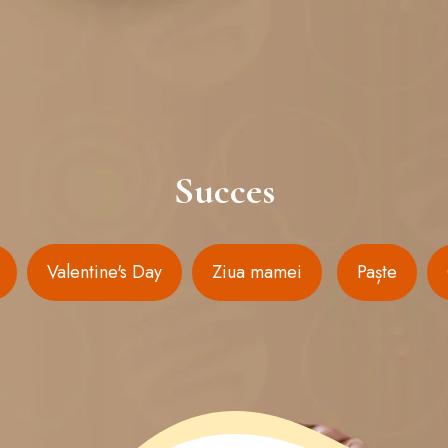
Succes
Valentine's Day
Ziua mamei
Paște