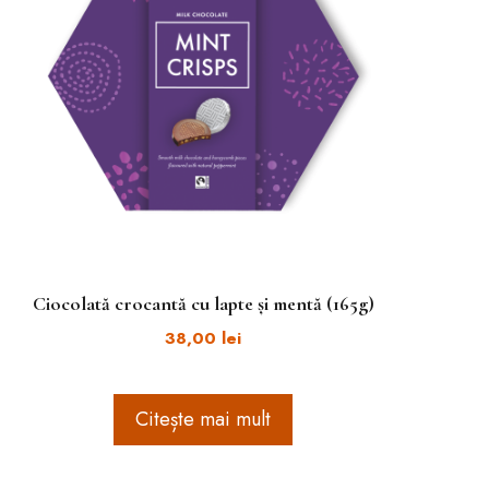
Ciocolată crocantă cu lapte și mentă (165g)
38,00
lei
Citește mai mult