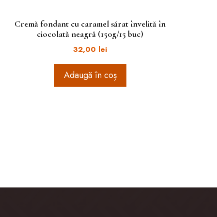
Cremă fondant cu caramel sărat învelită în
ciocolată neagră (150g/15 buc)
32,00
lei
Adaugă în coș