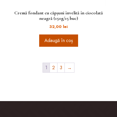
Cremă fondant cu căpșuni învelită în ciocolată
neagră (150g/15 buc)
32,00
lei
Adaugă în coș
1
2
3
→