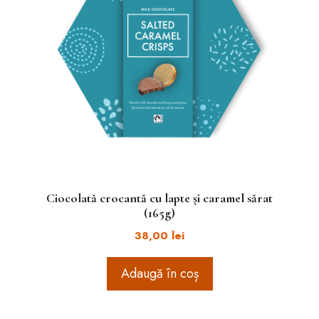
Ciocolată crocantă cu lapte și caramel sărat
(165g)
38,00
lei
Adaugă în coș