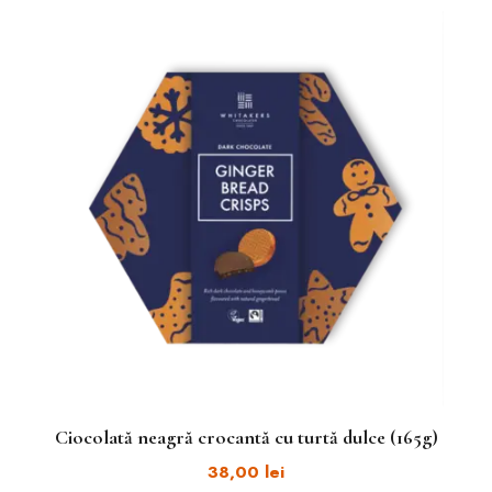
Ciocolată neagră crocantă cu turtă dulce (165g)
38,00
lei