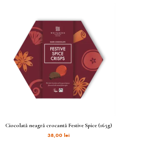
Ciocolată neagră crocantă Festive Spice (165g)
38,00
lei