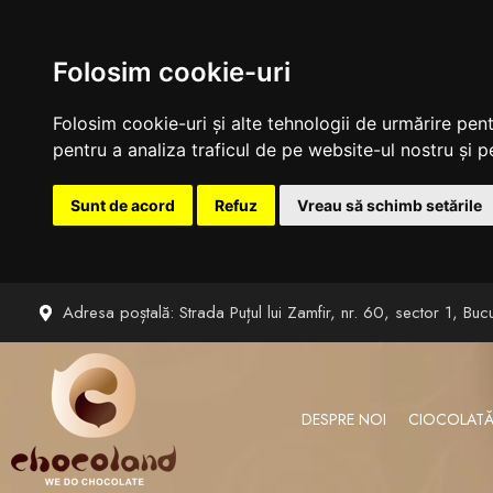
Folosim cookie-uri
Folosim cookie-uri și alte tehnologii de urmărire pen
pentru a analiza traficul de pe website-ul nostru și pe
Sunt de acord
Refuz
Vreau să schimb setările
Sari
Adresa poștală: Strada Puțul lui Zamfir, nr. 60, sector 1, Bucu
la
conținut
DESPRE NOI
CIOCOLATĂ