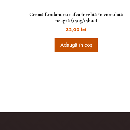
Cremă fondant cu cafea învelită în ciocolată
neagră (150g/15buc)
32,00
lei
Adaugă în coș