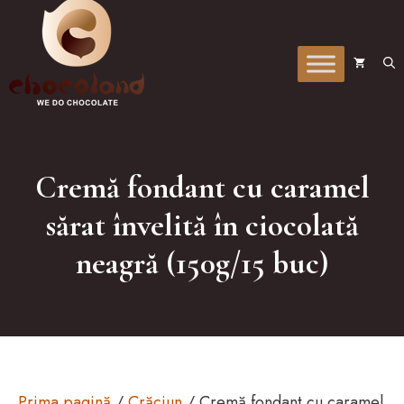
la
conținut
Cremă fondant cu caramel
sărat învelită în ciocolată
neagră (150g/15 buc)
Prima pagină
/
Crăciun
/ Cremă fondant cu caramel