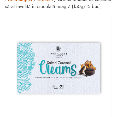
sărat învelită în ciocolată neagră (150g/15 buc)