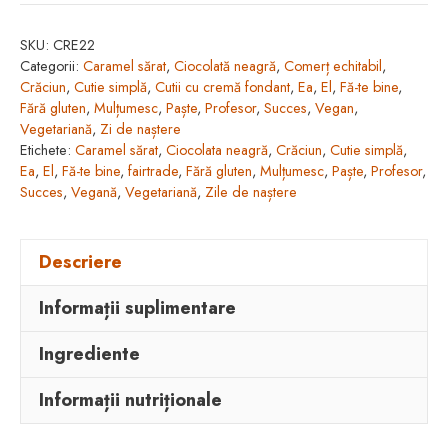
caramel
SKU:
CRE22
sărat
Categorii:
Caramel sărat
,
Ciocolată neagră
,
Comerț echitabil
,
învelită
Crăciun
,
Cutie simplă
,
Cutii cu cremă fondant
,
Ea
,
El
,
Fă-te bine
,
în
Fără gluten
,
Mulțumesc
,
Paște
,
Profesor
,
Succes
,
Vegan
,
Vegetariană
,
Zi de naștere
ciocolată
Etichete:
Caramel sărat
,
Ciocolata neagră
,
Crăciun
,
Cutie simplă
,
neagră
Ea
,
El
,
Fă-te bine
,
fairtrade
,
Fără gluten
,
Mulțumesc
,
Paște
,
Profesor
,
(150g/15
Succes
,
Vegană
,
Vegetariană
,
Zile de naștere
buc)
Descriere
Informații suplimentare
Ingrediente
Informații nutriționale