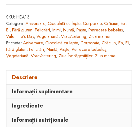
ciocolată
cu
SKU:
HEA13
lapte
Categorii:
Aniversare
,
Ciocolată cu lapte
,
Corporate
,
Crăciun
,
Ea
,
în
El
,
Fără gluten
,
Felicitări
,
Inimi
,
Nuntă
,
Paște
,
Petrecere bebeluș
,
staniol
Valentine's Day
,
Vegetariană
,
Vrac/catering
,
Ziua mamei
Etichete:
Aniversare
,
Ciocolată cu lapte
,
Corporate
,
Crăciun
,
Ea
,
El
,
argintiu
Fără gluten
,
Felicitări
,
Nuntă
,
Paște
,
Petrecere bebeluș
,
(1kg/160buc)
Vegetariană
,
Vrac/catering
,
Ziua Îndrăgostiților
,
Ziua mamei
Descriere
Informații suplimentare
Ingrediente
Informații nutriționale