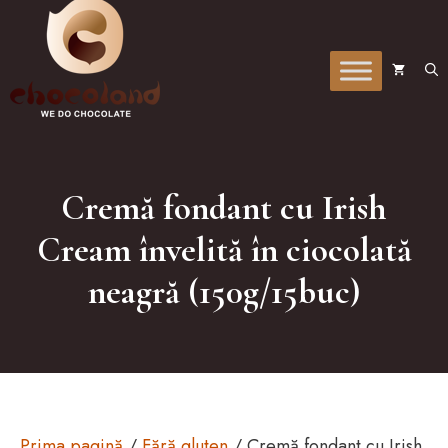
la
conținut
Cremă fondant cu Irish
Cream învelită în ciocolată
neagră (150g/15buc)
Prima pagină
/
Fără gluten
/ Cremă fondant cu Irish