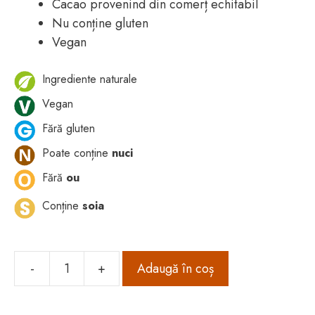
Cacao provenind din comerț echitabil
Nu conține gluten
Vegan
Ingrediente naturale
Vegan
Fără gluten
Poate conține
nuci
Fără
ou
Conține
soia
-
+
Adaugă în coș
Cantitate
Cremă
fondant