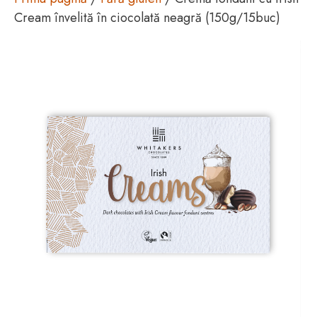
Cream învelită în ciocolată neagră (150g/15buc)