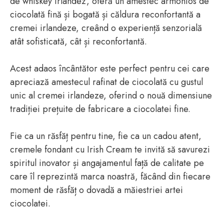
de whiskey irlandez, oferă un amestec armonios de
ciocolată fină și bogată și căldura reconfortantă a
cremei irlandeze, creând o experiență senzorială
atât sofisticată, cât și reconfortantă.
Acest adaos încântător este perfect pentru cei care
apreciază amestecul rafinat de ciocolată cu gustul
unic al cremei irlandeze, oferind o nouă dimensiune
tradiției prețuite de fabricare a ciocolatei fine.
Fie ca un răsfăț pentru tine, fie ca un cadou atent,
cremele fondant cu Irish Cream te invită să savurezi
spiritul inovator și angajamentul față de calitate pe
care îl reprezintă marca noastră, făcând din fiecare
moment de răsfăț o dovadă a măiestriei artei
ciocolatei.