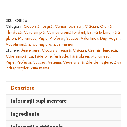
cu
Irish
SKU:
CRE26
Cream
Categorii:
Ciocolată neagră
,
Comerț echitabil
,
Crăciun
,
Cremă
învelită
irlandeză
,
Cutie simplă
,
Cutii cu cremă fondant
,
Ea
,
Fă-te bine
,
Fără
în
gluten
,
Mulțumesc
,
Paște
,
Profesor
,
Succes
,
Valentine's Day
,
Vegan
,
Vegetariană
,
Zi de naștere
,
Ziua mamei
ciocolată
Etichete:
Aniversare
,
Ciocolata neagră
,
Crăciun
,
Cremă irlandeză
,
neagră
Cutie simplă
,
Ea
,
Fă-te bine
,
fairtrade
,
Fără gluten
,
Mulțumesc
,
(150g/15buc)
Paște
,
Profesor
,
Succes
,
Vegană
,
Vegetariană
,
Zile de naștere
,
Ziua
Îndrăgostiților
,
Ziua mamei
Descriere
Informații suplimentare
Ingrediente