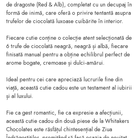
de dragoste (Red & Alb), completat cu un decupaj în
formă de inimă, care oferă o privire tentantă asupra
trufelor de ciocolată luxoase cuibărite în interior.
Fiecare cutie conține o colecție atent selecționată de
6 trufe de ciocolată neagră, neagră și albă, fiecare
finisată manual pentru a obține echilibrul perfect de
arome bogate, cremoase și dulci-amărui.
Ideal pentru cei care apreciază lucrurile fine din
viață, această cutie cadou este un testament al iubirii
și al luxului.
Fie ca gest romantic, fie ca expresie a afecțiunii,
această cutie cadou din două piese de la Whitakers
Chocolates este răsfățul chintesențial de Ziua
Îndrăgostiților, promițând să facă ocazia de neuitat