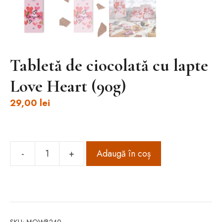
Tabletă de ciocolată cu lapte
Love Heart (90g)
29,00
lei
-
+
Adaugă în coș
Cantitate
Tabletă
de
ciocolată
cu