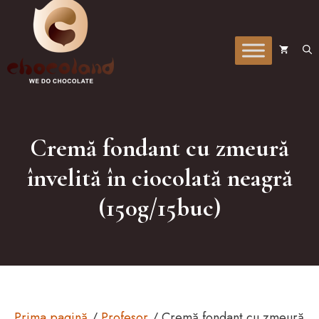
la
conținut
Cremă fondant cu zmeură
învelită în ciocolată neagră
(150g/15buc)
Prima pagină
/
Profesor
/ Cremă fondant cu zmeură