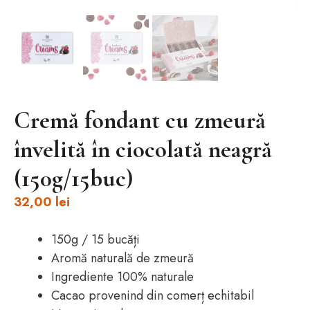
Cremă fondant cu zmeură
învelită în ciocolată neagră
(150g/15buc)
32,00
lei
150g / 15 bucăți
Aromă naturală de zmeură
Ingrediente 100% naturale
Cacao provenind din comerț echitabil