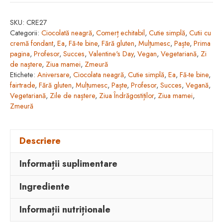
zmeură
SKU:
CRE27
învelită
Categorii:
Ciocolată neagră
,
Comerț echitabil
,
Cutie simplă
,
Cutii cu
în
cremă fondant
,
Ea
,
Fă-te bine
,
Fără gluten
,
Mulțumesc
,
Paște
,
Prima
ciocolată
pagina
,
Profesor
,
Succes
,
Valentine's Day
,
Vegan
,
Vegetariană
,
Zi
de naștere
,
Ziua mamei
,
Zmeură
neagră
Etichete:
Aniversare
,
Ciocolata neagră
,
Cutie simplă
,
Ea
,
Fă-te bine
,
(150g/15buc)
fairtrade
,
Fără gluten
,
Mulțumesc
,
Paște
,
Profesor
,
Succes
,
Vegană
,
Vegetariană
,
Zile de naștere
,
Ziua Îndrăgostiților
,
Ziua mamei
,
Zmeură
Descriere
Informații suplimentare
Ingrediente
Informații nutriționale